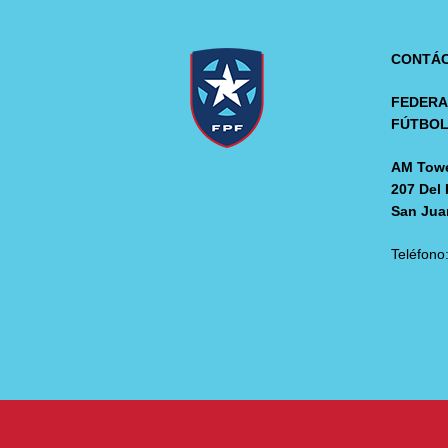
CONTÁ
FEDERA
FÚTBO
AM Towe
207 Del 
San Jua
Teléfono