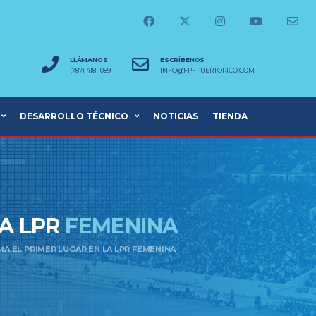
LLÁMANOS
ESCRÍBENOS
(787) 418-1089
INFO@FPFPUERTORICO.COM
DESARROLLO TÉCNICO
NOTICIAS
TIENDA
LA LPR
FEMENINA
A EL PRIMER LUGAR EN LA LPR FEMENINA