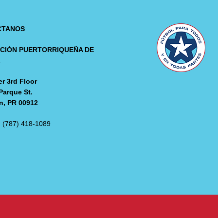
CTANOS
CIÓN PUERTORRIQUEÑA DE
L
r 3rd Floor
Parque St.
n, PR 00912
: (787) 418-1089