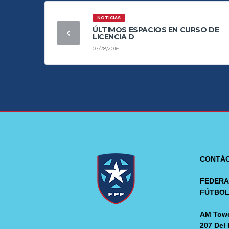
NOTICIAS
ÚLTIMOS ESPACIOS EN CURSO DE
LICENCIA D
07/28/2016
CONTÁ
FEDERA
FÚTBO
AM Towe
207 Del 