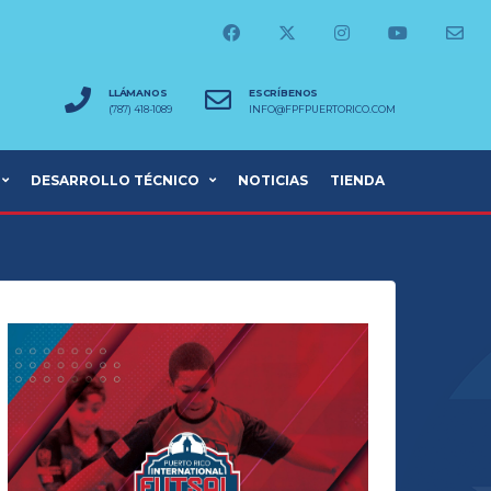
LLÁMANOS
ESCRÍBENOS
(787) 418-1089
INFO@FPFPUERTORICO.COM
DESARROLLO TÉCNICO
NOTICIAS
TIENDA