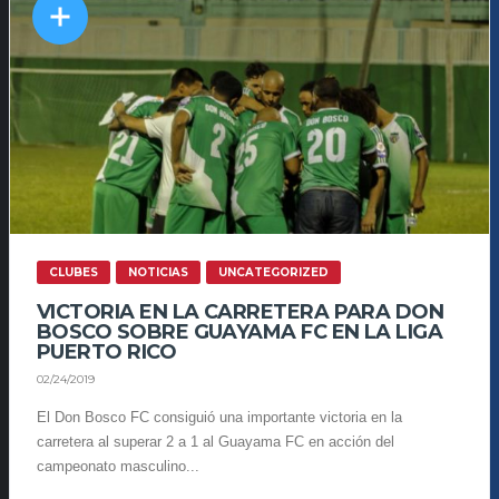
CLUBES
NOTICIAS
UNCATEGORIZED
VICTORIA EN LA CARRETERA PARA DON
BOSCO SOBRE GUAYAMA FC EN LA LIGA
PUERTO RICO
02/24/2019
El Don Bosco FC consiguió una importante victoria en la
carretera al superar 2 a 1 al Guayama FC en acción del
campeonato masculino...