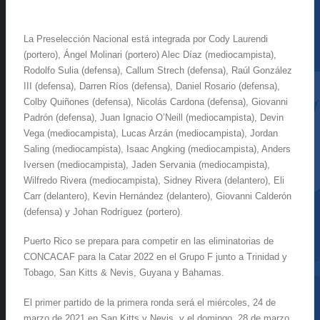
La Preselección Nacional está integrada por Cody Laurendi
(portero), Ángel Molinari (portero) Alec Díaz (mediocampista),
Rodolfo Sulia (defensa), Callum Strech (defensa), Raúl González
III (defensa), Darren Ríos (defensa), Daniel Rosario (defensa),
Colby Quiñones (defensa), Nicolás Cardona (defensa), Giovanni
Padrón (defensa), Juan Ignacio O’Neill (mediocampista), Devin
Vega (mediocampista), Lucas Arzán (mediocampista), Jordan
Saling (mediocampista), Isaac Angking (mediocampista), Anders
Iversen (mediocampista), Jaden Servania (mediocampista),
Wilfredo Rivera (mediocampista), Sidney Rivera (delantero), Eli
Carr (delantero), Kevin Hernández (delantero), Giovanni Calderón
(defensa) y Johan Rodríguez (portero).
Puerto Rico se prepara para competir en las eliminatorias de
CONCACAF para la Catar 2022 en el Grupo F junto a Trinidad y
Tobago, San Kitts & Nevis, Guyana y Bahamas.
El primer partido de la primera ronda será el miércoles, 24 de
marzo de 2021 en San Kitts y Nevis, y el domingo, 28 de marzo