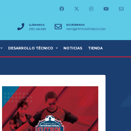
LLÁMANOS
ESCRÍBENOS
(787) 418-1089
INFO@FPFPUERTORICO.COM
DESARROLLO TÉCNICO
NOTICIAS
TIENDA