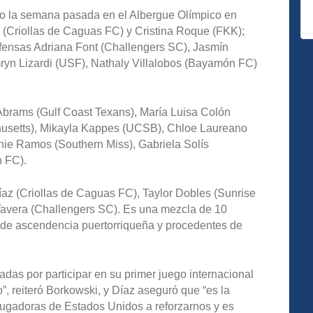
do la semana pasada en el Albergue Olímpico en
o (Criollas de Caguas FC) y Cristina Roque (FKK);
fensas Adriana Font (Challengers SC), Jasmín
amryn Lizardi (USF), Nathaly Villalobos (Bayamón FC)
brams (Gulf Coast Texans), María Luisa Colón
usetts), Mikayla Kappes (UCSB), Chloe Laureano
ie Ramos (Southern Miss), Gabriela Solís
n FC).
az (Criollas de Caguas FC), Taylor Dobles (Sunrise
 Tavera (Challengers SC). Es una mezcla de 10
10 de ascendencia puertorriqueña y procedentes de
as por participar en su primer juego internacional
, reiteró Borkowski, y Díaz aseguró que “es la
ugadoras de Estados Unidos a reforzarnos y es