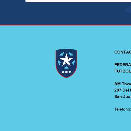
CONTÁ
FEDERA
FÚTBO
AM Towe
207 Del 
San Jua
Teléfono