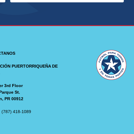
CTANOS
CIÓN PUERTORRIQUEÑA DE
L
r 3rd Floor
Parque St.
n, PR 00912
: (787) 418-1089