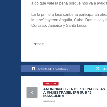
algo que vale la pena porque nos va a ayud
En la primera fase caribeña participarán otr
Muerte’ cayeron Anguila, Cuba, Dominica y 
Curazao, Jamaica y Santa Lucía.
NOTICIAS
SHARE ON FACEBOOK
SH
NOTICIAS
ANUNCIAN LISTA DE 30 FINALISTAS
A #NUESTRASELEPR SUB 15
MASCULINA
07/17/2017