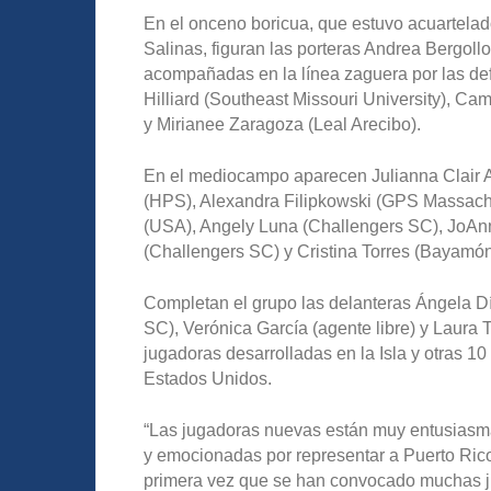
En el onceno boricua, que estuvo acuartela
Salinas, figuran las porteras Andrea Bergoll
acompañadas en la línea zaguera por las de
Hilliard (Southeast Missouri University), C
y Mirianee Zaragoza (Leal Arecibo).
En el mediocampo aparecen Julianna Clair A
(HPS), Alexandra Filipkowski (GPS Massach
(USA), Angely Luna (Challengers SC), JoAnn
(Challengers SC) y Cristina Torres (Bayamó
Completan el grupo las delanteras Ángela Dí
SC), Verónica García (agente libre) y Laura
jugadoras desarrolladas en la Isla y otras 
Estados Unidos.
“Las jugadoras nuevas están muy entusiasmad
y emocionadas por representar a Puerto Rico”
primera vez que se han convocado muchas j