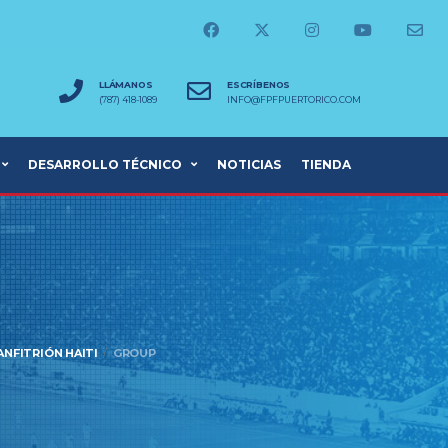
LLÁMANOS
ESCRÍBENOS
(787) 418-1089
INFO@FPFPUERTORICO.COM
DESARROLLO TÉCNICO
NOTICIAS
TIENDA
ANFITRIÓN HAITI
GROUP