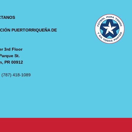
CTANOS
CIÓN PUERTORRIQUEÑA DE
L
r 3rd Floor
Parque St.
n, PR 00912
: (787) 418-1089