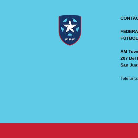
CONTÁ
FEDERA
FÚTBO
AM Towe
207 Del 
San Jua
Teléfono