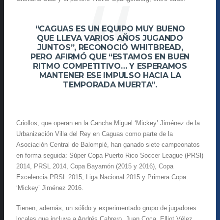
“CAGUAS ES UN EQUIPO MUY BUENO
QUE LLEVA VARIOS AÑOS JUGANDO
JUNTOS”, RECONOCIÓ WHITBREAD,
PERO AFIRMÓ QUE “ESTAMOS EN BUEN
RITMO COMPETITIVO… Y ESPERAMOS
MANTENER ESE IMPULSO HACIA LA
TEMPORADA MUERTA”.
Criollos, que operan en la Cancha Miguel ‘Mickey’ Jiménez de la
Urbanización Villa del Rey en Caguas como parte de la
Asociación Central de Balompié, han ganado siete campeonatos
en forma seguida: Súper Copa Puerto Rico Soccer League (PRSl)
2014, PRSL 2014, Copa Bayamón (2015 y 2016), Copa
Excelencia PRSL 2015, Liga Nacional 2015 y Primera Copa
‘Mickey’ Jiménez 2016.
Tienen, además, un sólido y experimentado grupo de jugadores
locales que incluye a Andrés Cabrero, Juan Coca, Elliot Vélez,