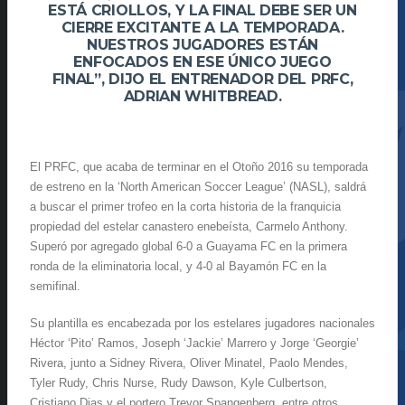
ESTÁ CRIOLLOS, Y LA FINAL DEBE SER UN
CIERRE EXCITANTE A LA TEMPORADA.
NUESTROS JUGADORES ESTÁN
ENFOCADOS EN ESE ÚNICO JUEGO
FINAL”, DIJO EL ENTRENADOR DEL PRFC,
ADRIAN WHITBREAD.
El PRFC, que acaba de terminar en el Otoño 2016 su temporada
de estreno en la ‘North American Soccer League’ (NASL), saldrá
a buscar el primer trofeo en la corta historia de la franquicia
propiedad del estelar canastero enebeísta, Carmelo Anthony.
Superó por agregado global 6-0 a Guayama FC en la primera
ronda de la eliminatoria local, y 4-0 al Bayamón FC en la
semifinal.
Su plantilla es encabezada por los estelares jugadores nacionales
Héctor ‘Pito’ Ramos, Joseph ‘Jackie’ Marrero y Jorge ‘Georgie’
Rivera, junto a Sidney Rivera, Oliver Minatel, Paolo Mendes,
Tyler Rudy, Chris Nurse, Rudy Dawson, Kyle Culbertson,
Cristiano Dias y el portero Trevor Spangenberg, entre otros.