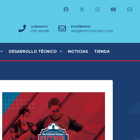
LLÁMANOS
ESCRÍBENOS
(787) 418-1089
INFO@FPFPUERTORICO.COM
DESARROLLO TÉCNICO
NOTICIAS
TIENDA