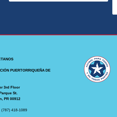
CTANOS
CIÓN PUERTORRIQUEÑA DE
L
r 3rd Floor
Parque St.
n, PR 00912
: (787) 418-1089