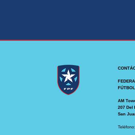
CONTÁ
FEDERA
FÚTBO
AM Towe
207 Del 
San Jua
Teléfono