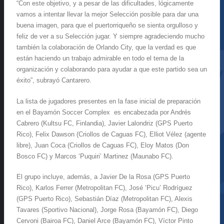
“Con este objetivo, y a pesar de las dificultades, lógicamente
vamos a intentar llevar la mejor Selección posible para dar una
buena imagen, para que el puertorriqueño se sienta orgulloso y
feliz de ver a su Selección jugar. Y siempre agradeciendo mucho
también la colaboración de Orlando City, que la verdad es que
están haciendo un trabajo admirable en todo el tema de la
organización y colaborando para ayudar a que este partido sea un
éxito”, subrayó Cantarero.
La lista de jugadores presentes en la fase inicial de preparación
en el Bayamón Soccer Complex es encabezada por Andrés
Cabrero (Kultsu FC, Finlandia), Javier Lalondriz (GPS Puerto
Rico), Felix Dawson (Criollos de Caguas FC), Elliot Vélez (agente
libre), Juan Coca (Criollos de Caguas FC), Eloy Matos (Don
Bosco FC) y Marcos ‘Puquiri’ Martinez (Maunabo FC).
El grupo incluye, además, a Javier De la Rosa (GPS Puerto
Rico), Karlos Ferrer (Metropolitan FC), José ‘Picu’ Rodríguez
(GPS Puerto Rico), Sebastián Díaz (Metropolitan FC), Alexis
Tavares (Sportivo Nacional), Jorge Rosa (Bayamón FC), Diego
Cervoni (Bairoa FC), Daniel Arce (Bayamón FC), Víctor Pinto