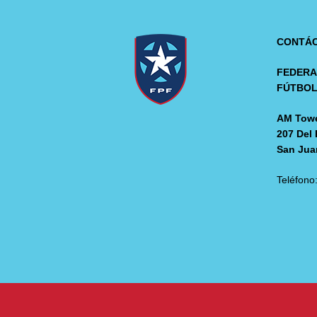
CONTÁ
FEDERA
FÚTBO
AM Towe
207 Del 
San Jua
Teléfono