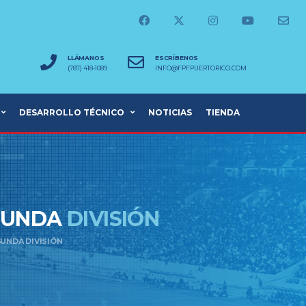
LLÁMANOS
ESCRÍBENOS
(787) 418-1089
INFO@FPFPUERTORICO.COM
DESARROLLO TÉCNICO
NOTICIAS
TIENDA
EGUNDA
DIVISIÓN
UNDA DIVISIÓN