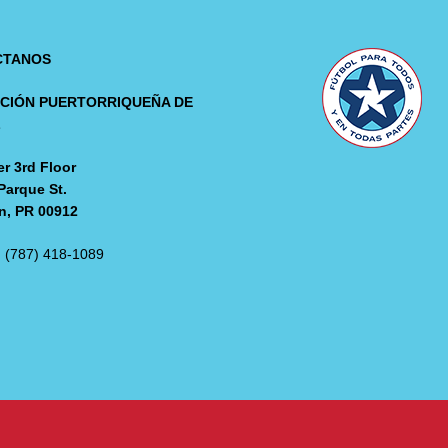
CTANOS
CIÓN PUERTORRIQUEÑA DE
L
r 3rd Floor
Parque St.
n, PR 00912
: (787) 418-1089