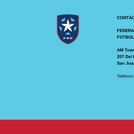
CONTÁ
FEDERA
FÚTBO
AM Towe
207 Del 
San Jua
Teléfono