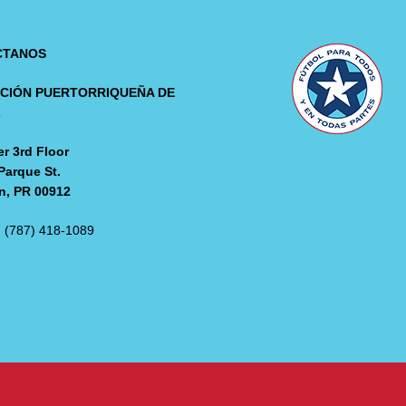
CTANOS
CIÓN PUERTORRIQUEÑA DE
L
r 3rd Floor
Parque St.
n, PR 00912
: (787) 418-1089