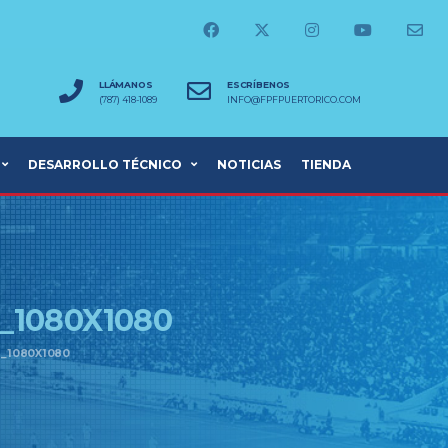
LLÁMANOS
ESCRÍBENOS
(787) 418-1089
INFO@FPFPUERTORICO.COM
DESARROLLO TÉCNICO
NOTICIAS
TIENDA
_1080X1080
T_1080X1080