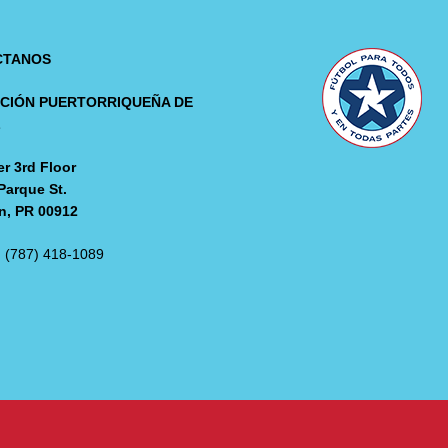
CTANOS
CIÓN PUERTORRIQUEÑA DE
L
r 3rd Floor
Parque St.
n, PR 00912
: (787) 418-1089