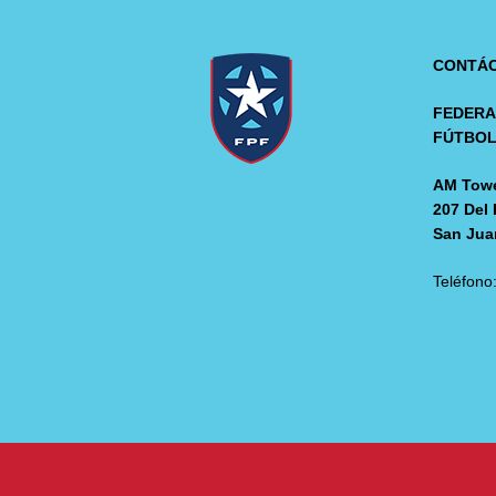
CONTÁ
FEDERA
FÚTBO
AM Towe
207 Del 
San Jua
Teléfono