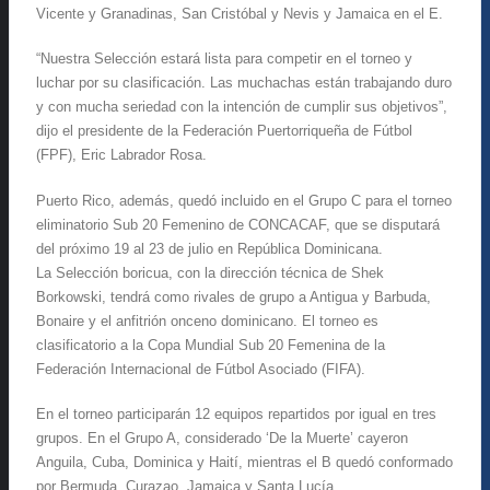
Vicente y Granadinas, San Cristóbal y Nevis y Jamaica en el E.
“Nuestra Selección estará lista para competir en el torneo y
luchar por su clasificación. Las muchachas están trabajando duro
y con mucha seriedad con la intención de cumplir sus objetivos”,
dijo el presidente de la Federación Puertorriqueña de Fútbol
(FPF), Eric Labrador Rosa.
Puerto Rico, además, quedó incluido en el Grupo C para el torneo
eliminatorio Sub 20 Femenino de CONCACAF, que se disputará
del próximo 19 al 23 de julio en República Dominicana.
La Selección boricua, con la dirección técnica de Shek
Borkowski, tendrá como rivales de grupo a Antigua y Barbuda,
Bonaire y el anfitrión onceno dominicano. El torneo es
clasificatorio a la Copa Mundial Sub 20 Femenina de la
Federación Internacional de Fútbol Asociado (FIFA).
En el torneo participarán 12 equipos repartidos por igual en tres
grupos. En el Grupo A, considerado ‘De la Muerte’ cayeron
Anguila, Cuba, Dominica y Haití, mientras el B quedó conformado
por Bermuda, Curazao, Jamaica y Santa Lucía.