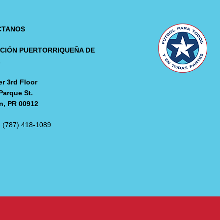
CTANOS
CIÓN PUERTORRIQUEÑA DE
L
r 3rd Floor
Parque St.
n, PR 00912
: (787) 418-1089