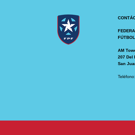
CONTÁ
FEDERA
FÚTBO
AM Towe
207 Del 
San Jua
Teléfono