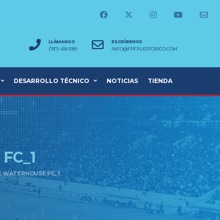
LLÁMANOS
ESCRÍBENOS
(787) 418-1089
INFO@FPFPUERTORICO.COM
DESARROLLO TÉCNICO
NOTICIAS
TIENDA
E
FC_1
E WATERHOUSE FC_1