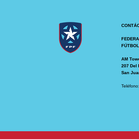
CONTÁ
FEDERA
FÚTBO
AM Towe
207 Del 
San Jua
Teléfono