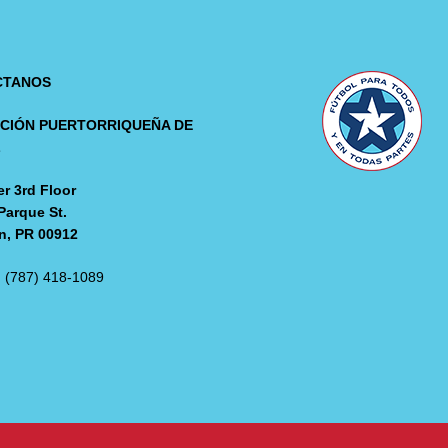
CTANOS
CIÓN PUERTORRIQUEÑA DE
L
r 3rd Floor
Parque St.
n, PR 00912
: (787) 418-1089