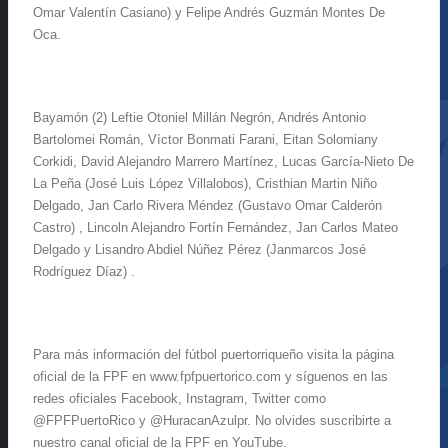
Omar Valentín Casiano) y Felipe Andrés Guzmán Montes De
Oca.
Bayamón (2) Leftie Otoniel Millán Negrón, Andrés Antonio
Bartolomei Román, Víctor Bonmati Farani, Eitan Solomiany
Corkidi, David Alejandro Marrero Martínez, Lucas García-Nieto De
La Peña (José Luis López Villalobos), Cristhian Martin Niño
Delgado, Jan Carlo Rivera Méndez (Gustavo Omar Calderón
Castro) , Lincoln Alejandro Fortín Fernández, Jan Carlos Mateo
Delgado y Lisandro Abdiel Núñez Pérez (Janmarcos José
Rodríguez Díaz) .
Para más información del fútbol puertorriqueño visita la página
oficial de la FPF en www.fpfpuertorico.com y síguenos en las
redes oficiales Facebook, Instagram, Twitter como
@FPFPuertoRico y @HuracanAzulpr. No olvides suscribirte a
nuestro canal oficial de la FPF en YouTube.