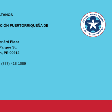
CTANOS
CIÓN PUERTORRIQUEÑA DE
L
r 3rd Floor
Parque St.
n, PR 00912
: (787) 418-1089