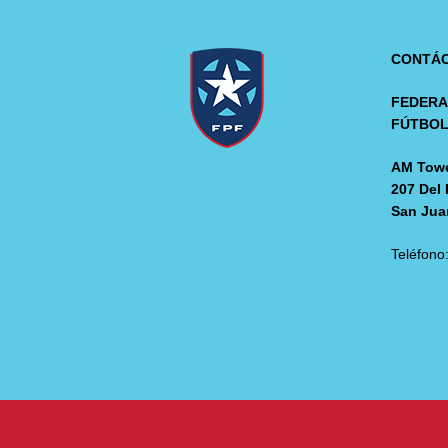
CONTÁ
FEDERA
FÚTBO
AM Towe
207 Del 
San Jua
Teléfono