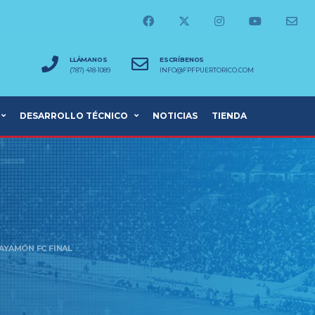
LLÁMANOS
ESCRÍBENOS
(787) 418-1089
INFO@FPFPUERTORICO.COM
DESARROLLO TÉCNICO
NOTICIAS
TIENDA
AYAMÓN FC FINAL