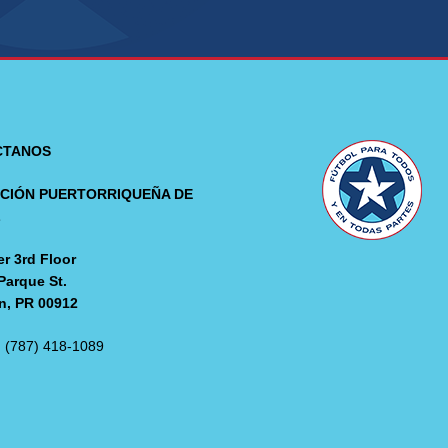
CTANOS
CIÓN PUERTORRIQUEÑA DE
L
r 3rd Floor
Parque St.
n, PR 00912
: (787) 418-1089