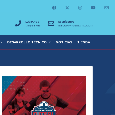
LLÁMANOS
ESCRÍBENOS
(787) 418-1089
INFO@FPFPUERTORICO.COM
DESARROLLO TÉCNICO
NOTICIAS
TIENDA