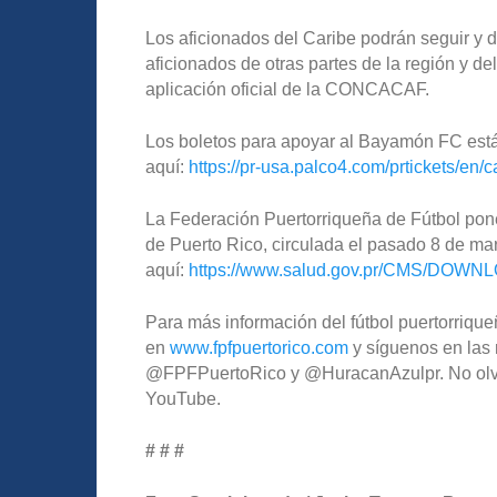
Los aficionados del Caribe podrán seguir y d
aficionados de otras partes de la región y de
aplicación oficial de la CONCACAF.
Los boletos para apoyar al Bayamón FC está
aquí:
https://pr-usa.palco4.com/prtickets/en/
La Federación Puertorriqueña de Fútbol pone
de Puerto Rico, circulada el pasado 8 de ma
aquí:
https://www.salud.gov.pr/CMS/DOWN
Para más información del fútbol puertorriqueñ
en
www.fpfpuertorico.com
y síguenos en las 
@FPFPuertoRico y @HuracanAzulpr. No olvide
YouTube.
# # #