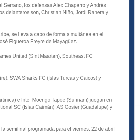
oel Serrano, los defensas Alex Chaparro y Andrés
os delanteros son, Christian Niño, Jordi Ranera y
ibe, se lleva a cabo de forma simultánea en el
osé Figueroa Freyre de Mayagüez.
lames United (Sint Maarten), Southeast FC
re), SWA Sharks FC (Islas Turcas y Caicos) y
rtinica) e Inter Moengo Tapoe (Surinam) juegan en
ational SC (Islas Caimán), AS Gosier (Guadalupe) y
a semifinal programada para el viernes, 22 de abril