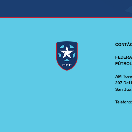
CONTÁ
FEDERA
FÚTBO
AM Towe
207 Del 
San Jua
Teléfono