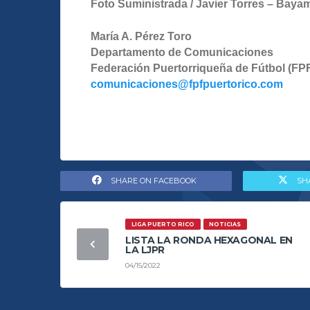
Foto Suministrada / Javier Torres – Bay
María A. Pérez Toro
Departamento de Comunicaciones
Federación Puertorriqueña de Fútbol (FP
comunicaciones@fpfpuertorico.com
SHARE ON FACEBOOK
SH
LIGA PUERTO RICO
NOTICIAS
LISTA LA RONDA HEXAGONAL EN
LA LJPR
04/15/2022