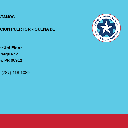
CTANOS
CIÓN PUERTORRIQUEÑA DE
L
r 3rd Floor
Parque St.
n, PR 00912
: (787) 418-1089