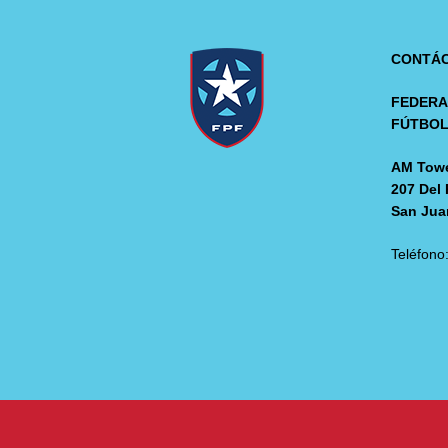
CONTÁ
FEDERA
FÚTBO
AM Towe
207 Del 
San Jua
Teléfono