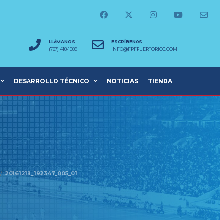
LLÁMANOS
ESCRÍBENOS
(787) 418-1089
INFO@FPFPUERTORICO.COM
DESARROLLO TÉCNICO
NOTICIAS
TIENDA
20161218_192347_005_01