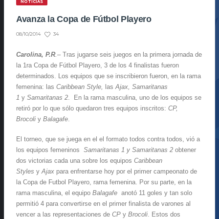
NOTICIAS
Avanza la Copa de Fútbol Playero
34
08/10/2014
Carolina, P.R
.
– Tras jugarse seis juegos en la primera jornada de
la 1ra Copa de Fútbol Playero, 3 de los 4 finalistas fueron
determinados. Los equipos que se inscribieron fueron, en la rama
femenina: las
Caribbean Style,
las
Ajax, Samaritanas
1
y
Samaritanas 2
. En la rama masculina, uno de los equipos se
retiró por lo que sólo quedaron tres equipos inscritos:
CP,
Brocoli
y
Balagafe
.
El torneo, que se juega en el el formato todos contra todos, vió a
los equipos femeninos
Samaritanas 1 y Samaritanas 2
obtener
dos victorias cada una sobre los equipos
Caribbean
Styles
y
Ajax
para enfrentarse hoy por el primer campeonato de
la Copa de Futbol Playero, rama femenina. Por su parte, en la
rama masculina, el equipo
Balagafe
anotó 11 goles y tan solo
permitió 4 para convertirse en el primer finalista de varones al
vencer a las representaciones de
CP
y
Brocoli
. Estos dos