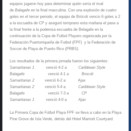
equipos jugaron hoy para determinar quién sería el rival
de
Balagafe
en la final masculina. Con una explosión de cuatro
goles en el tercer periodo, el equipo de Brócoli vencio 6 goles a 2
a la escuadra de CP y aseguró temprano esta mañana el pase a
la final frente a la poderosa escuadra de Belagafe en la
continuación de la Copa de Futbol Playero organizada por la
Federación Puertorriqueña de Futbol (FPF) y la Federación de
Soccer de Playa de Puerto Rico (PRBS).
Los resultados de la primera jornada fueron los siguientes:
Samaritanas 1
venció 4-2 a
Caribbean Style
Balagafe
venció 4-1 a
Brocoli
Samaritanas 2
venció 6-2 a Ajax
Samaritanas 2
venció 5-4 a
Caribbean Style
Balagafe
venció 7-3 a
CP
Samaritanas 1
venció 4-0 a
Ajax
La Primera Copa de Fútbol Playa FPF se lleva a cabo en la Playa
Pine Grove de Isla Verde, detrás del Hotel Marriott Courtyard.