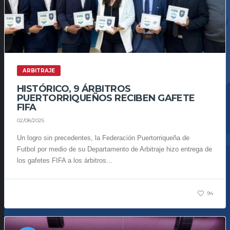
ARBITRAJE
HISTÓRICO, 9 ÁRBITROS
PUERTORRIQUEÑOS RECIBEN GAFETE
FIFA
02/08/2025
Un logro sin precedentes, la Federación Puertorriqueña de
Futbol por medio de su Departamento de Arbitraje hizo entrega de
los gafetes FIFA a los árbitros...
94