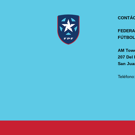
CONTÁ
FEDERA
FÚTBO
AM Towe
207 Del 
San Jua
Teléfono