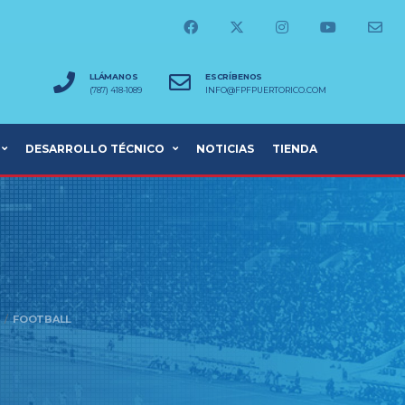
LLÁMANOS
ESCRÍBENOS
(787) 418-1089
INFO@FPFPUERTORICO.COM
DESARROLLO TÉCNICO
NOTICIAS
TIENDA
FOOTBALL