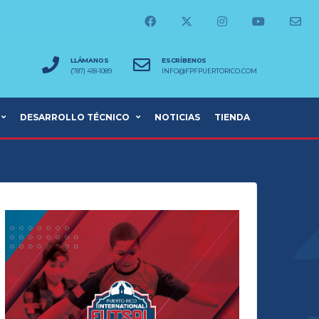
LLÁMANOS
ESCRÍBENOS
(787) 418-1089
INFO@FPFPUERTORICO.COM
DESARROLLO TÉCNICO
NOTICIAS
TIENDA