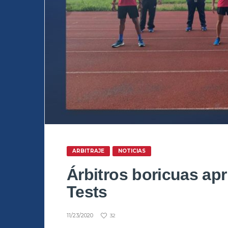
ARBITRAJE
NOTICIAS
Árbitros boricuas ap
Tests
11/23/2020
32