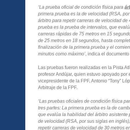
‘La prueba oficial de condición física para
ár
primera prueba es la de velocidad (RSA, por 
árbitro para repetir carreras de velocidad 
prueba es la prueba de intervalos, que evalúa
carreras rápidas de 75 metros en 15 segundo
de 25 metros en 18 segundos, hasta completar
finalización de la primera prueba y el comie
minutos como máximo’
, indica el documento 
Las pruebas fueron realizadas en la Pista At
profesor Andújar, quien estuvo apoyado por e
vicepresidente de la FPF, Antonio “Tony” Ló
Arbitraje de la FPF.
‘Las pruebas oficiales de condición física pa
tres partes: La primera prueba es la de camb
que evalúa la habilidad del árbitro asistent
de velocidad (RSA, por sus siglas en inglés),
repetir carreras de velocidad de 30 metros 