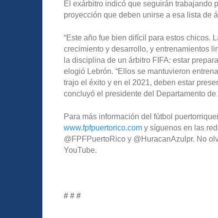
El exárbitro indicó que seguirán trabajando 
proyección que deben unirse a esa lista de á
“Este año fue bien difícil para estos chicos. 
crecimiento y desarrollo, y entrenamientos l
la disciplina de un árbitro FIFA: estar prepar
elogió Lebrón. “Ellos se mantuvieron entren
trajo el éxito y en el 2021, deben estar pres
concluyó el presidente del Departamento de A
Para más información del fútbol puertorriqueñ
www.fpfpuertorico.com
y síguenos en las red
@FPFPuertoRico y @HuracanAzulpr. No olvide
YouTube.
# # #