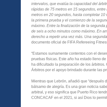
intervalos, que evalúa la capacidad del árbit
rápidas de 75 metros en 15 segundos, entre 
metros en 20 segundos, hasta completar 10 vue
la primera prueba y el comienzo de la segun
máximo. Entre la finalización de la segunda 
de seis a ocho minutos como máximo. En amba
derecho a repetir una vez más. Una segunda f
documento oficial de FIFA Refereeing Fitnes
“Estamos sumamente contentos con el desemp
pruebas físicas. Este año ha estado lleno d
ha dificultado la preparación de los árbitro
Árbitros por el apoyo brindado durante las p
Mientras que Lebrón, añadió que “después de
bálsamo de alegría. Es una gran noticia sab
arbitral, y eso significa que Puerto Rico ten
CONCACAF en el 2021, si así Dios lo permit