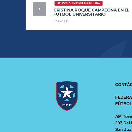
SELECCIÓN MAYOR MASCULINA
CRISTINA ROQUE CAMPEONA EN EL
FÚTBOL UNIVERSITARIO
11/20/2020
CONTÁ
FEDERA
FÚTBO
AM Towe
207 Del 
San Jua