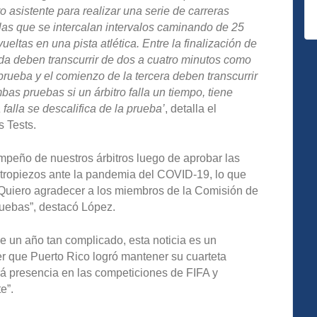
ro asistente para realizar una serie de carreras
las que se intercalan intervalos caminando de 25
ltas en una pista atlética. Entre la finalización de
da deben transcurrir de dos a cuatro minutos como
prueba y el comienzo de la tercera deben transcurrir
s pruebas si un árbitro falla un tiempo, tiene
alla se descalifica de la prueba’
, detalla el
s Tests.
eño de nuestros árbitros luego de aprobar las
e tropiezos ante la pandemia del COVID-19, lo que
s. Quiero agradecer a los miembros de la Comisión de
ruebas”, destacó López.
 un año tan complicado, esta noticia es un
er que Puerto Rico logró mantener su cuarteta
drá presencia en las competiciones de FIFA y
e”.