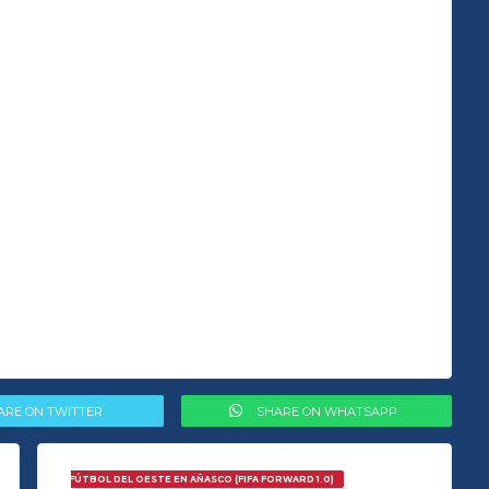
ARE ON TWITTER
SHARE ON WHATSAPP
ARROLLO DE FÚTBOL DEL OESTE EN AÑASCO (FIFA FORWARD 1.0)