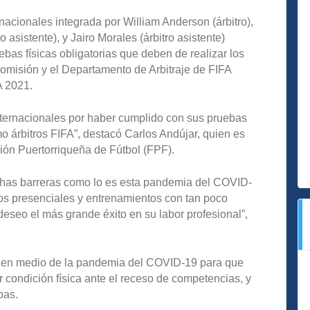
rnacionales integrada por William Anderson (árbitro),
o asistente), y Jairo Morales (árbitro asistente)
ebas físicas obligatorias que deben de realizar los
 Comisión y el Departamento de Arbitraje de FIFA
A 2021.
 internacionales por haber cumplido con sus pruebas
mo árbitros FIFA”, destacó Carlos Andújar, quien es
ción Puertorriqueña de Fútbol (FPF).
chas barreras como lo es esta pandemia del COVID-
os presenciales y entrenamientos con tan poco
deseo el más grande éxito en su labor profesional”,
o en medio de la pandemia del COVID-19 para que
r condición física ante el receso de competencias, y
bas.