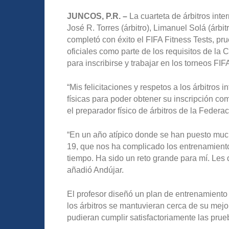
JUNCOS, P.R. –
La cuarteta de árbitros inte
José R. Torres (árbitro), Limanuel Solá (árbitr
completó con éxito el FIFA Fitness Tests, pru
oficiales como parte de los requisitos de la
para inscribirse y trabajar en los torneos FIF
“Mis felicitaciones y respetos a los árbitros
físicas para poder obtener su inscripción co
el preparador físico de árbitros de la Federa
“En un año atípico donde se han puesto mu
19, que nos ha complicado los entrenamient
tiempo. Ha sido un reto grande para mí. Les 
añadió Andújar.
El profesor diseñó un plan de entrenamient
los árbitros se mantuvieran cerca de su mejo
pudieran cumplir satisfactoriamente las prue