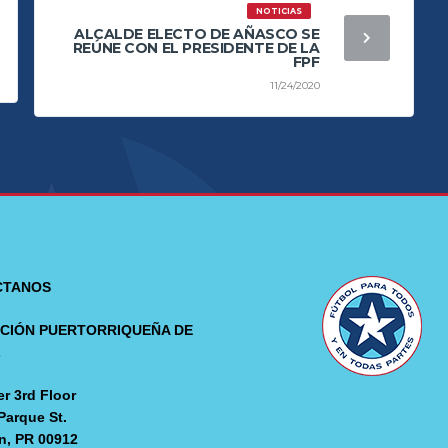
NOTICIAS
ALCALDE ELECTO DE AÑASCO SE
REÚNE CON EL PRESIDENTE DE LA
FPF
11/24/2020
CTANOS
CIÓN PUERTORRIQUEÑA DE
L
r 3rd Floor
Parque St.
n, PR 00912