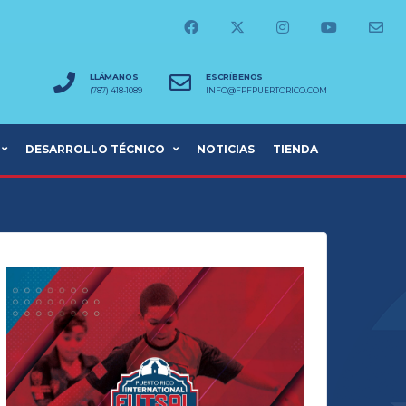
LLÁMANOS
ESCRÍBENOS
(787) 418-1089
INFO@FPFPUERTORICO.COM
DESARROLLO TÉCNICO
NOTICIAS
TIENDA