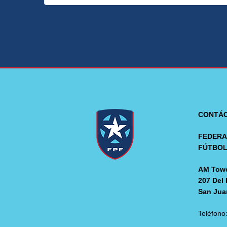
CONTÁ
FEDERA
FÚTBO
AM Towe
207 Del 
San Jua
Teléfono