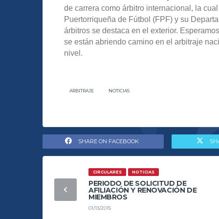
de carrera como árbitro internacional, la cua
Puertorriqueña de Fútbol (FPF) y su Departa
árbitros se destaca en el exterior. Esperamo
se están abriendo camino en el arbitraje naci
nivel.
ARBITRAJE
NOTICIAS
SHARE ON FACEBOOK
SH
CIRCULARES
NOTICIAS
PERIODO DE SOLICITUD DE
AFILIACIÓN Y RENOVACIÓN DE
MIEMBROS
01/13/2015