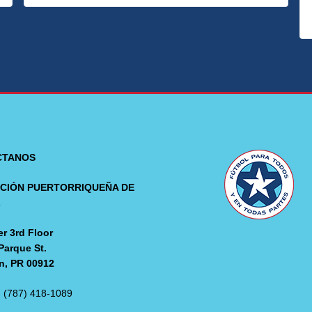
CTANOS
CIÓN PUERTORRIQUEÑA DE
L
r 3rd Floor
Parque St.
n, PR 00912
: (787) 418-1089