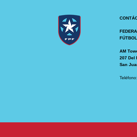
CONTÁ
FEDERA
FÚTBO
AM Towe
207 Del 
San Jua
Teléfono