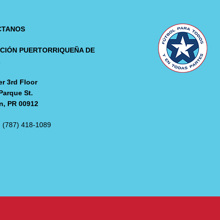
CTANOS
CIÓN PUERTORRIQUEÑA DE
L
r 3rd Floor
Parque St.
n, PR 00912
: (787) 418-1089