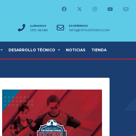
LLÁMANOS
ESCRÍBENOS
(787) 418-1089
INFO@FPFPUERTORICO.COM
DESARROLLO TÉCNICO
NOTICIAS
TIENDA