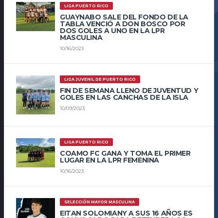
LIGA PUERTO RICO
GUAYNABO SALE DEL FONDO DE LA
TABLA VENCIÓ A DON BOSCO POR
DOS GOLES A UNO EN LA LPR
MASCULINA
10/16/2023
LIGA JUVENIL DE PUERTO RICO
FIN DE SEMANA LLENO DE JUVENTUD Y
GOLES EN LAS CANCHAS DE LA ISLA
10/09/2023
LIGA PUERTO RICO
COAMO FC GANA Y TOMA EL PRIMER
LUGAR EN LA LPR FEMENINA
10/16/2023
SELECCIÓN MAYOR MASCULINA
EITAN SOLOMIANY A SUS 16 AÑOS ES