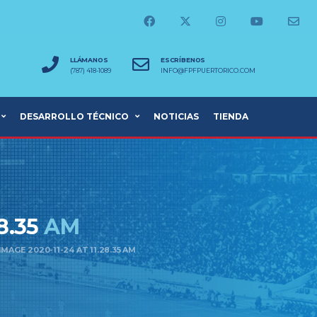
LLÁMANOS
ESCRÍBENOS
(787) 418-1089
INFO@FPFPUERTORICO.COM
DESARROLLO TÉCNICO
NOTICIAS
TIENDA
8.35
AM
AGE 2020-11-24 AT 11.28.35 AM