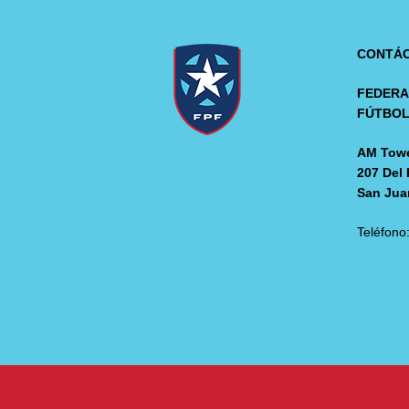
CONTÁ
FEDERA
FÚTBO
AM Towe
207 Del 
San Jua
Teléfono