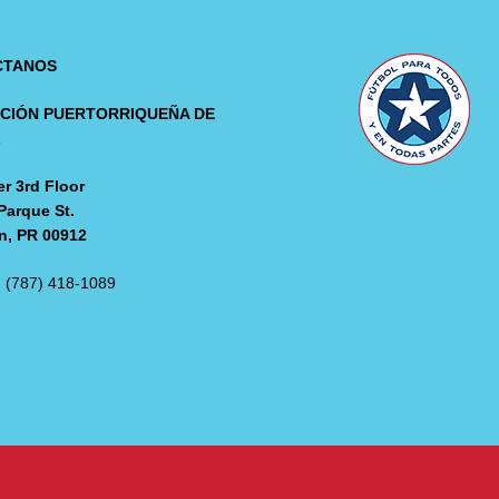
CTANOS
CIÓN PUERTORRIQUEÑA DE
L
r 3rd Floor
Parque St.
n, PR 00912
: (787) 418-1089