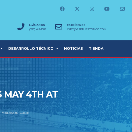
LLÁMANOS
ESCRÍBENOS
(787) 418-1089
INFO@FPFPUERTORICO.COM
DESARROLLO TÉCNICO
NOTICIAS
TIENDA
 MAY 4TH AT
T MADISON CUBE