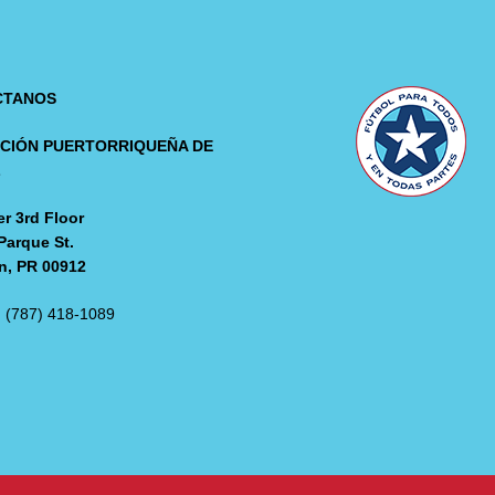
CTANOS
CIÓN PUERTORRIQUEÑA DE
L
r 3rd Floor
Parque St.
n, PR 00912
: (787) 418-1089