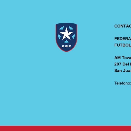
CONTÁ
FEDERA
FÚTBO
AM Towe
207 Del 
San Jua
Teléfono