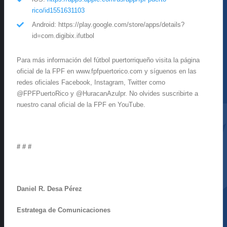
rico/id1551631103
Android: https://play.google.com/store/apps/details?
id=com.digibix.ifutbol
Para más información del fútbol puertorriqueño visita la página
oficial de la FPF en www.fpfpuertorico.com y síguenos en las
redes oficiales Facebook, Instagram, Twitter como
@FPFPuertoRico y @HuracanAzulpr. No olvides suscribirte a
nuestro canal oficial de la FPF en YouTube.
# # #
Daniel R. Desa Pérez
Estratega de Comunicaciones