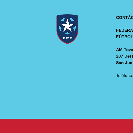
CONTÁ
FEDERA
FÚTBO
AM Towe
207 Del 
San Jua
Teléfono