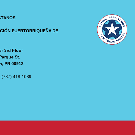
CTANOS
CIÓN PUERTORRIQUEÑA DE
L
r 3rd Floor
Parque St.
n, PR 00912
: (787) 418-1089