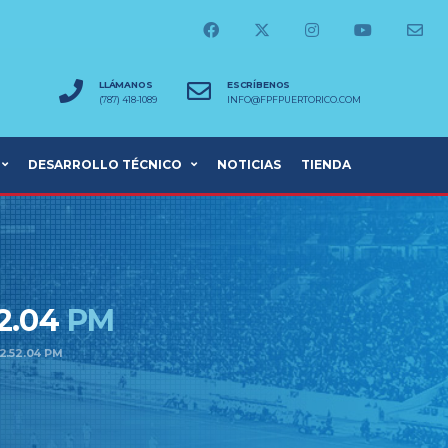
LLÁMANOS
ESCRÍBENOS
(787) 418-1089
INFO@FPFPUERTORICO.COM
DESARROLLO TÉCNICO
NOTICIAS
TIENDA
2.04
PM
2.52.04 PM