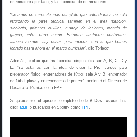
entrenadores por fase, y las licencias de entrenadores.
“Creamos un currículo más completo que entendíamos no solo
reforzando la parte técnica, también en el área nutrición,
sicología, primeros auxilios, manejo de lesiones, manejo de
grupos, entre otras cosas. Estamos bastantes conformes,
aunque siempre hay cosas para mejorar, con lo que hemos
logrado hasta ahora en el marco curricular”
, dijo Torlacof.
Además, explicó que las licencias disponibles son A, B, C, D y
E. “Ya estamos con la idea de crear la Pro, cursos para
preparador físico, entrenadores de fútbol sala A y B, entrenador
de fútbol playa y entrenadores de portero”, adelantó el Director de
Desarrollo Técnico de la FPF.
Si quieres ver el episodio completo de de
A Dos Toques
, haz
click
aquí
o búscanos en Spotify como
FPF
.