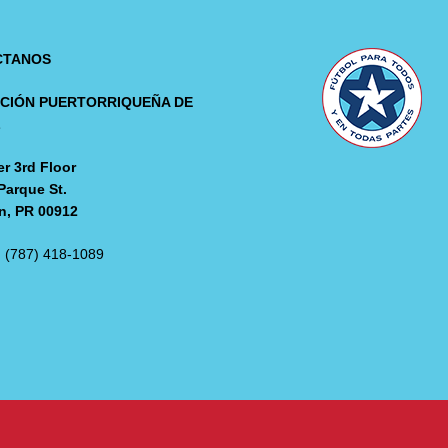
CTANOS
CIÓN PUERTORRIQUEÑA DE
L
r 3rd Floor
Parque St.
n, PR 00912
: (787) 418-1089