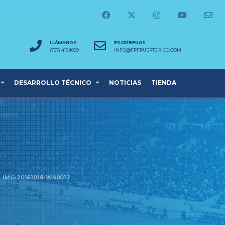
LLÁMANOS
ESCRÍBENOS
(787) 418-1089
INFO@FPFPUERTORICO.COM
DESARROLLO TÉCNICO
NOTICIAS
TIENDA
IMG-20161018-WA0012