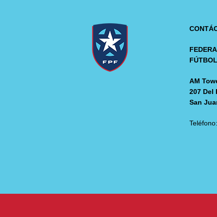
CONTÁ
FEDERA
FÚTBO
AM Towe
207 Del 
San Jua
Teléfono