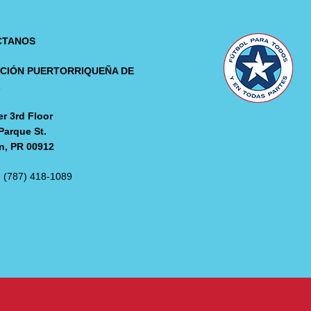
CTANOS
CIÓN PUERTORRIQUEÑA DE
L
r 3rd Floor
Parque St.
n, PR 00912
: (787) 418-1089