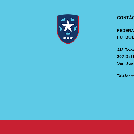
CONTÁ
FEDERA
FÚTBO
AM Towe
207 Del 
San Jua
Teléfono