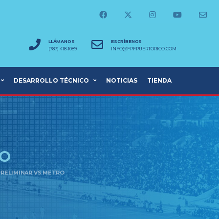
LLÁMANOS
ESCRÍBENOS
(787) 418-1089
INFO@FPFPUERTORICO.COM
DESARROLLO TÉCNICO
NOTICIAS
TIENDA
O
RELIMINAR VS METRO