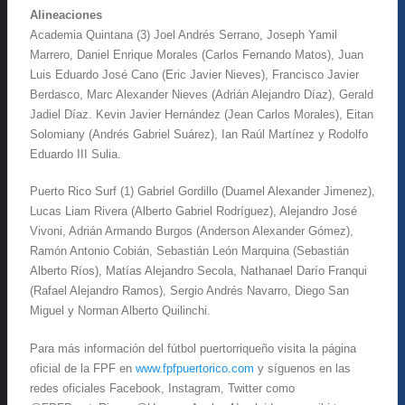
Alineaciones
Academia Quintana (3) Joel Andrés Serrano, Joseph Yamil
Marrero, Daniel Enrique Morales (Carlos Fernando Matos), Juan
Luis Eduardo José Cano (Eric Javier Nieves), Francisco Javier
Berdasco, Marc Alexander Nieves (Adrián Alejandro Díaz), Gerald
Jadiel Díaz. Kevin Javier Hernández (Jean Carlos Morales), Eitan
Solomiany (Andrés Gabriel Suárez), Ian Raúl Martínez y Rodolfo
Eduardo III Sulia.
Puerto Rico Surf (1) Gabriel Gordillo (Duamel Alexander Jimenez),
Lucas Liam Rivera (Alberto Gabriel Rodríguez), Alejandro José
Vivoni, Adrián Armando Burgos (Anderson Alexander Gómez),
Ramón Antonio Cobián, Sebastián León Marquina (Sebastián
Alberto Ríos), Matías Alejandro Secola, Nathanael Darío Franqui
(Rafael Alejandro Ramos), Sergio Andrés Navarro, Diego San
Miguel y Norman Alberto Quilinchi.
Para más información del fútbol puertorriqueño visita la página
oficial de la FPF en
www.fpfpuertorico.com
y síguenos en las
redes oficiales Facebook, Instagram, Twitter como