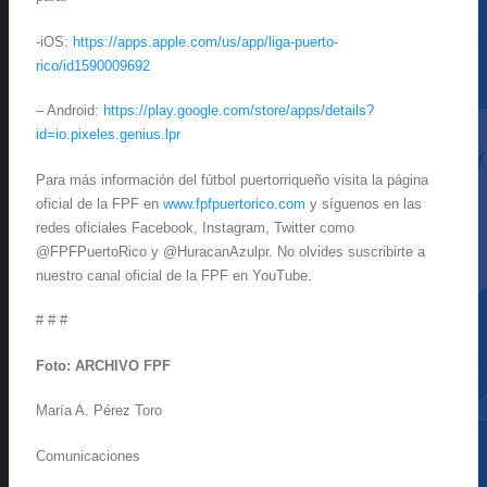
-iOS:
https://apps.apple.com/us/app/liga-puerto-
rico/id1590009692
– Android:
https://play.google.com/store/apps/details?
id=io.pixeles.genius.lpr
Para más información del fútbol puertorriqueño visita la página
oficial de la FPF en
www.fpfpuertorico.com
y síguenos en las
redes oficiales Facebook, Instagram, Twitter como
@FPFPuertoRico y @HuracanAzulpr. No olvides suscribirte a
nuestro canal oficial de la FPF en YouTube.
# # #
Foto: ARCHIVO FPF
María A. Pérez Toro
Comunicaciones