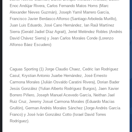
Enoc Andújar Rivera, Carlos Fernando Matos Homs (Marc
Alexander Nieves Guzmán), Joseph Yamil Marrero García,
Francisco Javier Berdasco Alfonso (Santiago Arboleda Murillo),
Juan Luis Eduardo, José Cano Hernández, Ian Raúl Martínez
Sierra (Gerald Jadiel Díaz Agrait), Jeriel Meléndez Robles (Andrés
David Chávez Sierra) y Jean Carlos Morales Conde (Lorenzo
Alfonso Báez Escudero)
Caguas Sporting (1) Jorge Claudio Chaez, Cedric Ian Rodríguez
Casul, Krystian Antonio Juarbe Hernández, José Ernesto
Carmona Morales (Julián Osvaldo Caratini Rivera), Dorian Bader
Jesús González (Yulian Alberto Rodríguez Burgos), Jaen Xavier
Borrero Piñero, Joseph Manuel Acevedo García, Neithan Jael
Ruiz Cruz, Jeremy Josué Carmona Morales (Eduardo Macías
Grullón), German Andrés Morales Sánchez (Jorge Andrés García
Franco) y José Iván González Cotto (Israel David Torres
Rodríguez).