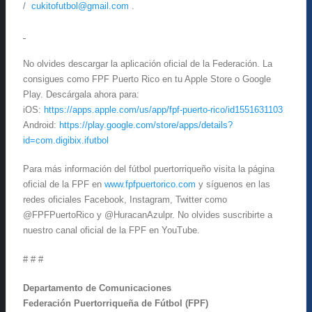
/
cukitofutbol@gmail.com
.
No olvides descargar la aplicación oficial de la Federación. La
consigues como FPF Puerto Rico en tu Apple Store o Google
Play. Descárgala ahora para:
iOS:
https://apps.apple.com/us/app/fpf-puerto-rico/id1551631103
Android:
https://play.google.com/store/apps/details?
id=com.digibix.ifutbol
Para más información del fútbol puertorriqueño visita la página
oficial de la FPF en
www.fpfpuertorico.com
y síguenos en las
redes oficiales Facebook, Instagram, Twitter como
@FPFPuertoRico y @HuracanAzulpr. No olvides suscribirte a
nuestro canal oficial de la FPF en YouTube.
# # #
Departamento de Comunicaciones
Federación Puertorriqueña de Fútbol (FPF)