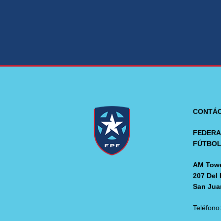
CONTÁ
FEDERA
FÚTBO
AM Towe
207 Del 
San Jua
Teléfono