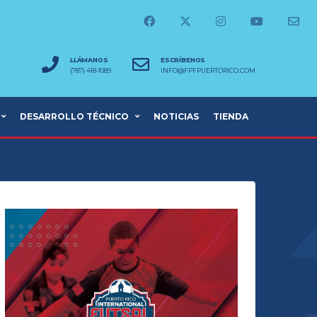
LLÁMANOS
ESCRÍBENOS
(787) 418-1089
INFO@FPFPUERTORICO.COM
DESARROLLO TÉCNICO
NOTICIAS
TIENDA