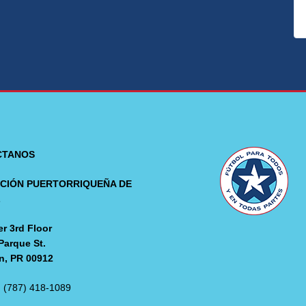
CTANOS
CIÓN PUERTORRIQUEÑA DE
L
r 3rd Floor
Parque St.
n, PR 00912
: (787) 418-1089