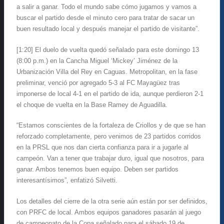
a salir a ganar. Todo el mundo sabe cómo jugamos y vamos a
buscar el partido desde el minuto cero para tratar de sacar un
buen resultado local y después manejar el partido de visitante”.
[1:20] El duelo de vuelta quedó señalado para este domingo 13
(8:00 p.m.) en la Cancha Miguel ‘Mickey’ Jiménez de la
Urbanización Villa del Rey en Caguas. Metropolitan, en la fase
preliminar, venció por agregado 5-3 al FC Mayagüez tras
imponerse de local 4-1 en el partido de ida, aunque perdieron 2-1
el choque de vuelta en la Base Ramey de Aguadilla.
“Estamos conscientes de la fortaleza de Criollos y de que se han
reforzado completamente, pero venimos de 23 partidos corridos
en la PRSL que nos dan cierta confianza para ir a jugarle al
campeón. Van a tener que trabajar duro, igual que nosotros, para
ganar. Ambos tenemos buen equipo. Deben ser partidos
interesantísimos”, enfatizó Silvetti.
Los detalles del cierre de la otra serie aún están por ser definidos,
con PRFC de local. Ambos equipos ganadores pasarán al juego
de campeonato de la Copa señalado para el sábado 19 de