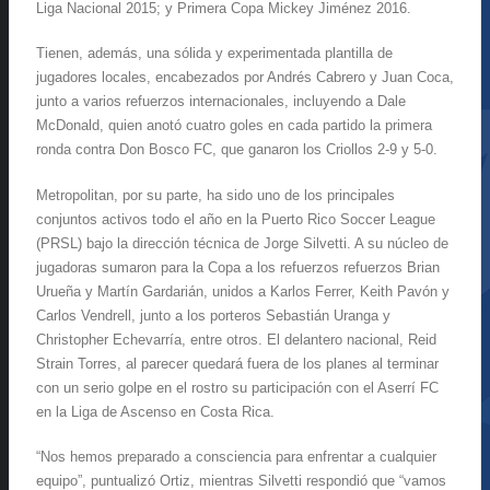
Liga Nacional 2015; y Primera Copa Mickey Jiménez 2016.
Tienen, además, una sólida y experimentada plantilla de
jugadores locales, encabezados por Andrés Cabrero y Juan Coca,
junto a varios refuerzos internacionales, incluyendo a Dale
McDonald, quien anotó cuatro goles en cada partido la primera
ronda contra Don Bosco FC, que ganaron los Criollos 2-9 y 5-0.
Metropolitan, por su parte, ha sido uno de los principales
conjuntos activos todo el año en la Puerto Rico Soccer League
(PRSL) bajo la dirección técnica de Jorge Silvetti. A su núcleo de
jugadoras sumaron para la Copa a los refuerzos refuerzos Brian
Urueña y Martín Gardarián, unidos a Karlos Ferrer, Keith Pavón y
Carlos Vendrell, junto a los porteros Sebastián Uranga y
Christopher Echevarría, entre otros. El delantero nacional, Reid
Strain Torres, al parecer quedará fuera de los planes al terminar
con un serio golpe en el rostro su participación con el Aserrí FC
en la Liga de Ascenso en Costa Rica.
“Nos hemos preparado a consciencia para enfrentar a cualquier
equipo”, puntualizó Ortiz, mientras Silvetti respondió que “vamos