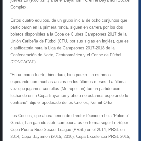
jueves 10 (9:00 p.m.) ante el Bayamón FC en el Bayamón Soccer
Complex.
Estos cuatro equipos, de un grupo inicial de ocho conjuntos que
participaron en la primera ronda, siguen en carrera por los dos
boletos disponibles a la Copa de Clubes Campeones 2017 de la
Unión Caribeña de Fútbol (CFU, por sus siglas en inglés), que es
clasificatoria para la Liga de Campeones 2017-2018 de la
Confederación de Norte, Centroamérica y el Caribe de Fútbol
(CONCACAF).
“Es un pareo fuerte, bien duro, bien parejo. Lo estamos
esperando con muchas ansias en los últimos meses. La última
vez que jugamos con ellos (Metropolitan) fue un partido bien
luchando en la Copa Bayamón y ahora no estamos esperando lo
contrario”, dijo el apoderado de los Criollos, Kermit Ortiz.
Los Criollos, que ahora tienen de director técnico a Luis ‘Palomo’
García, han ganado siete campeonatos en forma seguida: Súper
Copa Puerto Rico Soccer League (PRSL) en el 2014; PRSL en
2014; Copa Bayamón (2015, 2016); Copa Excelencia PRSL 2015;