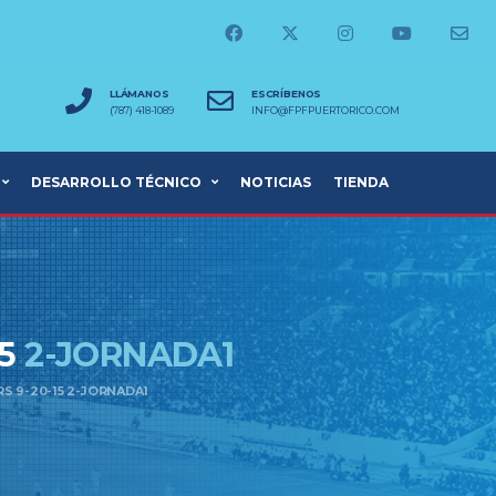
LLÁMANOS
ESCRÍBENOS
(787) 418-1089
INFO@FPFPUERTORICO.COM
DESARROLLO TÉCNICO
NOTICIAS
TIENDA
15
2-JORNADA1
S 9-20-15 2-JORNADA1