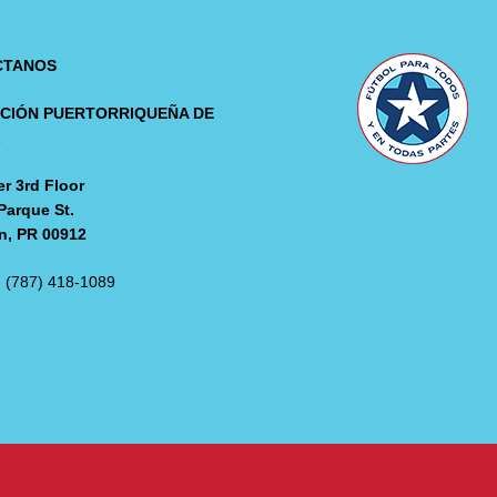
CTANOS
CIÓN PUERTORRIQUEÑA DE
L
r 3rd Floor
Parque St.
n, PR 00912
: (787) 418-1089