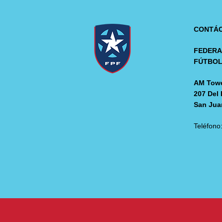
CONTÁ
FEDERA
FÚTBO
AM Towe
207 Del 
San Jua
Teléfono