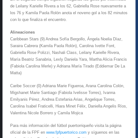
de Leilany Karielle Rivera a los 62, Gabriella Rose nuevamente a
los 76 y Kamila Paola Rolón anota el noveno gol a los 82 minutos
con lo que finaliza el encuentro.
Alineaciones
Caribbean Stars (9) Andrea Sofía Bergollo, Ángela Noelia Díaz,
Saraira Cabrera (Kamila Paola Rolón), Carolina Ivette Font,
Gabriella Rose Polizzi, Nashali Class, Leilany Karielle Rivera,
María Beatriz Sanabria, Lexly Daniela Yara, Martha Alicia Francis
(Fabiola Carolina Merle) y Adriana María Tirado (Eddiemar De La
Matta)
Caribe Soccer (0) Adriana Marie Figueroa, Arana Carolina Colón,
Migshanet Marie Santiago (Fabiola Ivelisse Torres), Ivanna
Emilyanis Pérez, Andrea Estefania Arias, Angelique Torres,
Carolina Isabel Fraticelli, Hiara Minet Félix, Daniella Angelis Ríos,
Valentina Nicole Borrero y Camila Mojica
Para más información del fútbol puertorriqueño visita la página
oficial de la FPF en
www.fpfpuertorico.com
y síguenos en las