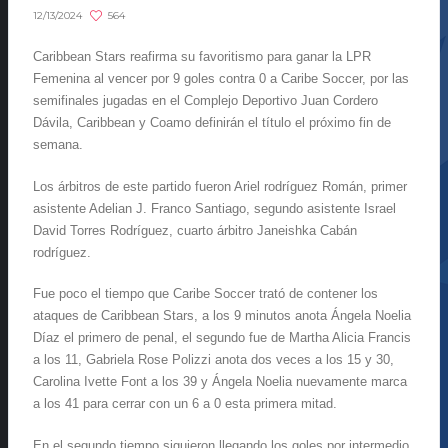
564
12/13/2024
Caribbean Stars reafirma su favoritismo para ganar la LPR
Femenina al vencer por 9 goles contra 0 a Caribe Soccer, por las
semifinales jugadas en el Complejo Deportivo Juan Cordero
Dávila, Caribbean y Coamo definirán el título el próximo fin de
semana.
Los árbitros de este partido fueron Ariel rodríguez Román, primer
asistente Adelian J. Franco Santiago, segundo asistente Israel
David Torres Rodríguez, cuarto árbitro Janeishka Cabán
rodríguez.
Fue poco el tiempo que Caribe Soccer trató de contener los
ataques de Caribbean Stars, a los 9 minutos anota Ángela Noelia
Díaz el primero de penal, el segundo fue de Martha Alicia Francis
a los 11, Gabriela Rose Polizzi anota dos veces a los 15 y 30,
Carolina Ivette Font a los 39 y Ángela Noelia nuevamente marca
a los 41 para cerrar con un 6 a 0 esta primera mitad.
En el segundo tiempo siguieron llegando los goles por intermedio