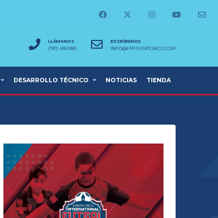
LLÁMANOS
ESCRÍBENOS
(787) 418-1089
INFO@FPFPUERTORICO.COM
DESARROLLO TÉCNICO
NOTICIAS
TIENDA