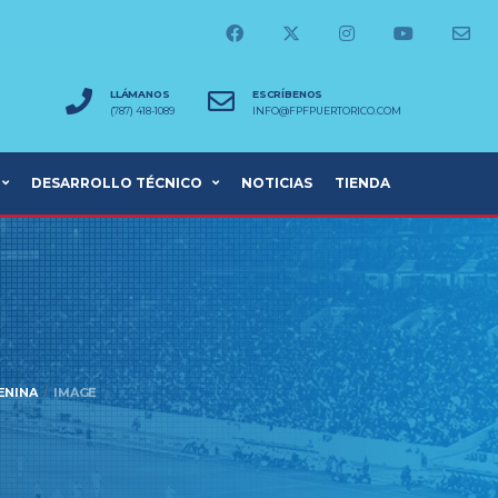
LLÁMANOS
ESCRÍBENOS
(787) 418-1089
INFO@FPFPUERTORICO.COM
DESARROLLO TÉCNICO
NOTICIAS
TIENDA
ENINA
IMAGE