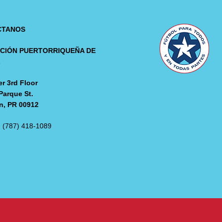
CTANOS
CIÓN PUERTORRIQUEÑA DE
L
r 3rd Floor
Parque St.
n, PR 00912
: (787) 418-1089