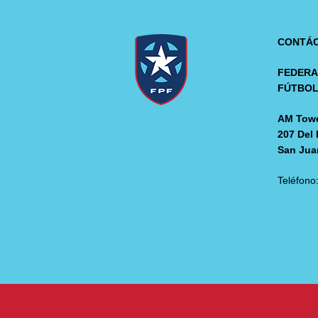
CONTÁ
FEDERA
FÚTBO
AM Towe
207 Del 
San Jua
Teléfono