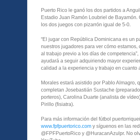
Puerto Rico le ganó los dos partidos a Angui
Estadio Juan Ramón Loubriel de Bayamón. Co
los dos juegos con pizarrón igual de 5-0.
“El jugar con República Dominicana es un p
nuestros jugadores para ver cómo estamos, c
al trabajo previo a los días de competencia
ayudará a seguir adquiriendo mayor experie
calidad a la experiencia y trabajo en cuanto 
Morales estará asistido por Pablo Almagro, q
completan Josebastián Sustache (preparador
porteros), Carolina Duarte (analista de vídeo)
Pirillo (fisiatra).
Para más información del fútbol puertorriqueñ
www.fpfpuertorico.com
y síguenos en las red
@FPFPuertoRico y @HuracanAzulpr. No olvide