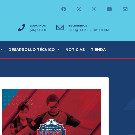
LLÁMANOS
ESCRÍBENOS
(787) 418-1089
INFO@FPFPUERTORICO.COM
DESARROLLO TÉCNICO
NOTICIAS
TIENDA