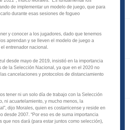
r 2022”, indicó Morales. “Es fundamental los
tando de implementar un modelo de juego, que para
icarlo durante esas sesiones de fogueo
oner y conocer a los jugadores, dado que tenemos
llos aprendan y se lleven el modelo de juego a
 el entrenador nacional.
ul desde mayo de 2019, insistió en la importancia
s de la Selección Nacional, ya que en el 2020 no
 las cancelaciones y protocolos de distanciamiento
 tener ni un solo día de trabajo con la Selección
o, ni acuartelamiento, y mucho menos, la
l”, dijo Morales, quien es costarricense y reside en
o desde 2007. “Por eso es de suma importancia
s que nos dará (para estar juntos como selección),