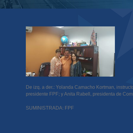
De izq. a der.: Yolanda Camacho Kortman, instructo
presidente FPF; y Anita Rabell, presidenta de Co
SUMINISTRADA: FPF