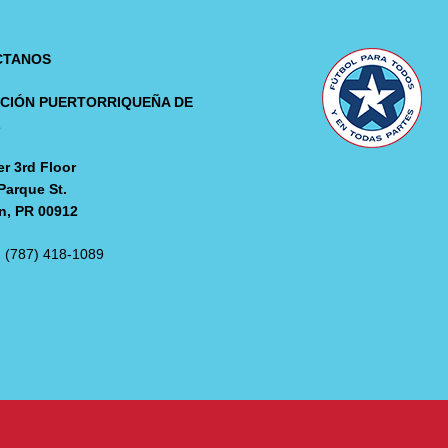
CTANOS
CIÓN PUERTORRIQUEÑA DE
L
r 3rd Floor
Parque St.
n, PR 00912
: (787) 418-1089