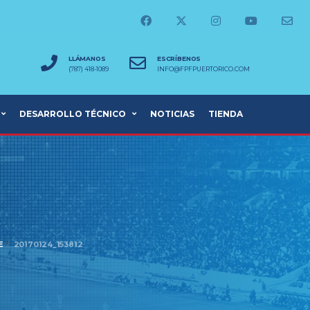
LLÁMANOS
ESCRÍBENOS
(787) 418-1089
INFO@FPFPUERTORICO.COM
DESARROLLO TÉCNICO
NOTICIAS
TIENDA
E
20170124_153812