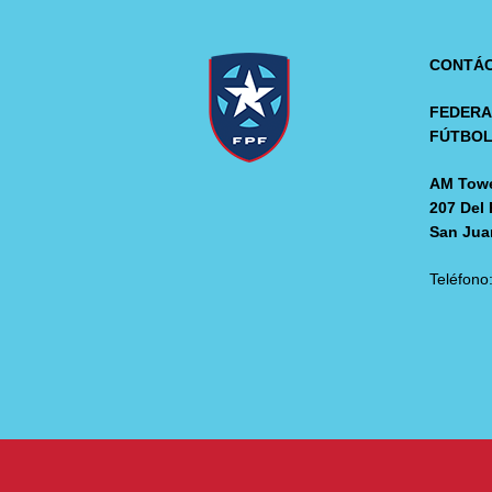
CONTÁ
FEDERA
FÚTBO
AM Towe
207 Del 
San Jua
Teléfono