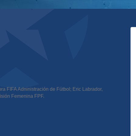
ra FIFA Adninistración de Fútbol; Eric Labrador,
misión Femenina FPF.