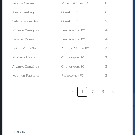
Keishla Casiano
Roberto Cofresí FC
8
Alenis Santiago
Gurabo FC
6
Valeria Meléndez
Gurabo FC
5
Miriene Zaragoza
Leal Arecibo FC
4
Lexanel Cueva
Leal Arecibo FC
4
Irytsha González
Águilas Añasco FC
4
Mariana López
Challengers SC
3
Aryanys González
Challengers SC
3
Keishlyn Pastrana
Fraigcomar FC
3
‹
1
2
3
›
NOTICIAS