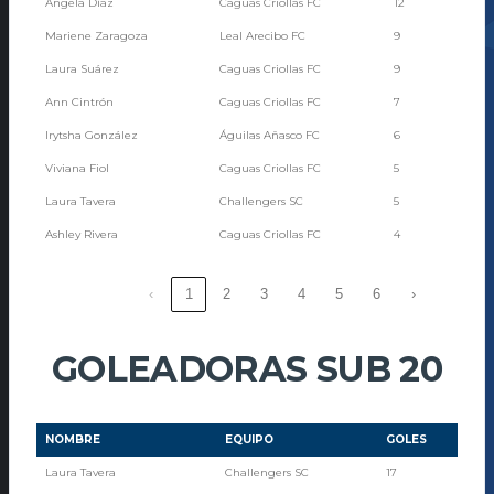
Ángela Díaz
Caguas Criollas FC
12
Mariene Zaragoza
Leal Arecibo FC
9
Laura Suárez
Caguas Criollas FC
9
Ann Cintrón
Caguas Criollas FC
7
Irytsha González
Águilas Añasco FC
6
Viviana Fiol
Caguas Criollas FC
5
Laura Tavera
Challengers SC
5
Ashley Rivera
Caguas Criollas FC
4
‹
1
2
3
4
5
6
›
GOLEADORAS SUB 20
NOMBRE
EQUIPO
GOLES
Laura Tavera
Challengers SC
17