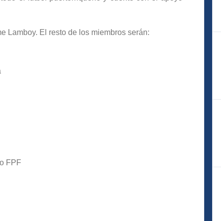
me Lamboy. El resto de los miembros serán:
a
vo FPF