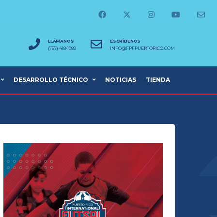
LLÁMANOS
ESCRÍBENOS
(787) 418-1089
INFO@FPFPUERTORICO.COM
DESARROLLO TÉCNICO
NOTICIAS
TIENDA