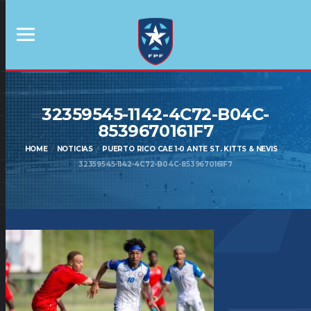
32359545-1142-4C72-B04C-
8539670161F7
HOME
NOTICIAS
PUERTO RICO CAE 1-0 ANTE ST. KITTS & NEVIS
32359545-1142-4C72-B04C-8539670161F7